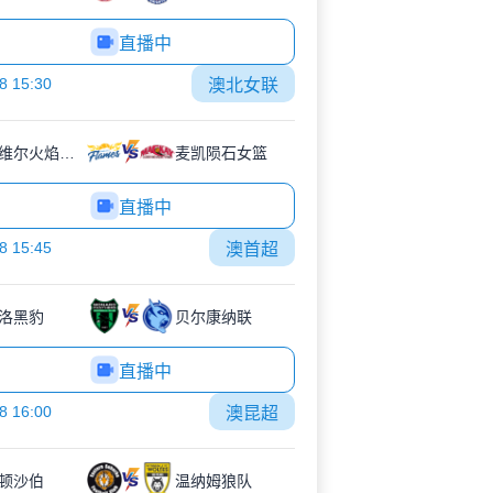
直播中
8 15:30
澳北女联
汤斯维尔火焰女篮
麦凯陨石女篮
直播中
8 15:45
澳首超
洛黑豹
贝尔康纳联
直播中
8 16:00
澳昆超
顿沙伯
温纳姆狼队