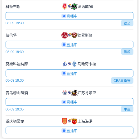
科特布斯
汉诺威96
直播中
08-09 19:30
德乙
纽伦堡
德累斯顿
直播中
08-09 19:30
俄超
莫斯科迪纳摩
马哈奇卡拉
直播中
08-09 19:30
CBA夏季赛
青岛崂山啤酒
江苏肯帝亚
直播中
08-09 19:35
中超
重庆铜梁龙
上海海港
直播中