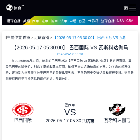
NBA
CBA
足球直播
英超
西甲
意甲
德甲
法甲
中超
欧冠
世界杯
篮球直播
页
直播
直播
当前位置:
首页
足球直播
【2026-05-17 05:30:00】 巴西国际 VS 瓦斯科达伽马
【2026-05-17 05:30:00】 巴西国际 VS 瓦斯科达伽马
2026-05-17 05:30
在2026年05月17日，精彩的巴西甲对决【巴西国际 vs 瓦斯科达伽马】将进行直播。喜
爱巴西甲的球迷们，别忘了提前收藏本页面，确保不错过这场精彩的比赛。为了您的观赛体
验，还特别为您整理了关于巴西甲的最新比赛列表、两队的历史交锋记录和赛程安排。这里是
您获取巴西甲直播信息的最佳地点，敬请关注。
巴西甲
VS
巴西国际
瓦斯科达伽马
2026-05-17 05:30
已结束