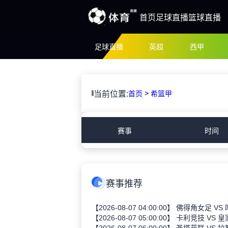
首页
足球直播
篮球直播
足球直播
英超
西甲
>
当前位置:
首页
希篮甲
赛事
时间
赛事推荐
【2026-08-07 04:00:00】 佛得角女足 V
【2026-08-07 05:00:00】 卡利竞技 VS