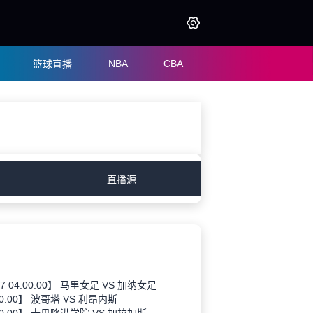
NBA
CBA
篮球直播
直播源
-07 04:00:00】 马里女足 VS 加纳女足
5:30:00】 波哥塔 VS 利昂内斯