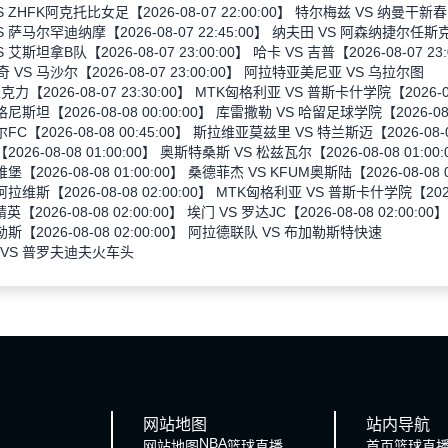
 VS ZHFK阿克托比女足
【2026-08-07 22:00:00】 特尔梅兹 VS 纳曼干新春
头 VS 萨马尔罕迪纳摩
【2026-08-07 22:45:00】 纳夫田 VS 阿森纳捷尔任斯
 VS 艾斯坦拿B队
【2026-08-07 23:00:00】 哈卡 VS 吉普
【2026-08-07 
根奇 VS 马沙尔
【2026-08-07 23:00:00】 阿拉特亚美尼亚 VS 乌拉尔图
P米克力
【2026-08-07 23:30:00】 MTK匈格利亚 VS 普斯卡什学院
【2026-
S 格尼斯坦
【2026-08-08 00:00:00】 库雷撒勒 VS 哈留足球学院
【2026-0
道尔FC
【2026-08-08 00:45:00】 斯拉维亚莫兹里 VS 特兰斯迈
【2026-08
【2026-08-08 01:00:00】 奥斯特桑斯 VS 松兹瓦尔
【2026-08-08 01:
 维堡
【2026-08-08 01:00:00】 桑德菲杰 VS KFUM奥斯陆
【2026-08-0
S 阿拉维斯
【2026-08-08 02:00:00】 MTK匈格利亚 VS 普斯卡什学院
【202
V精英
【2026-08-08 02:00:00】 埃门 VS 罗达JC
【2026-08-08 02:00:0
克勒斯
【2026-08-08 02:00:00】 阿拉德联队 VS 布加勒斯特快速
斯基 VS 普罗夫迪夫火车头
网站地图
站内导航
NBA
网站地图
篮球直播
首页
篮球直