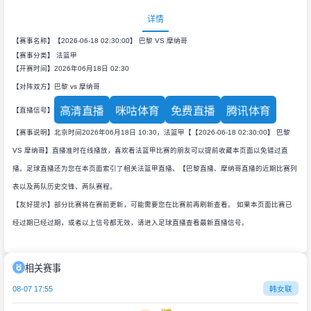
详情
【赛事名称】【2026-06-18 02:30:00】 巴黎 VS 摩纳哥
【赛事分类】
法篮甲
【开赛时间】2026年06月18日 02:30
【对阵双方】巴黎 vs 摩纳哥
高清直播
咪咕体育
免费直播
腾讯体育
【直播信号】
【赛事说明】北京时间2026年06月18日 10:30，法篮甲【【2026-06-18 02:30:00】 巴黎
VS 摩纳哥】直播准时在线播放，喜欢看法篮甲比赛的朋友可以提前收藏本页面以免错过直
播。足球直播还为您在本页面索引了相关法篮甲直播、【巴黎直播、摩纳哥直播的近期比赛列
表以及两队历史交锋、两队赛程。
【友好提示】部分比赛将在赛前更新，可能需要您在比赛前再刷新查看。 如果本页面比赛已
经过期已经过期，或者以上信号都无效，请进入足球直播查看最新直播信号。
相关赛事
08-07 17:55
韩女联