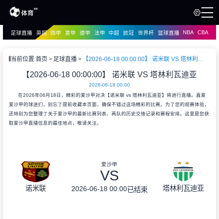
NBA
CBA
足球直播
英超
西甲
意甲
德甲
法甲
中超
欧冠
世界杯
篮球直播
页
直播
直播
当前位置:
首页
足球直播
【2026-06-18 00:00:00】 诺米联 VS 塔林利瓦迪亚
【2026-06-18 00:00:00】 诺米联 VS 塔林利瓦迪亚
2026-06-18 00:00
在2026年06月18日，精彩的爱沙甲对决【诺米联 vs 塔林利瓦迪亚】将进行直播。喜爱
爱沙甲的球迷们，别忘了提前收藏本页面，确保不错过这场精彩的比赛。为了您的观赛体验，
还特别为您整理了关于爱沙甲的最新比赛列表、两队的历史交锋记录和赛程安排。这里是您获
取爱沙甲直播信息的最佳地点，敬请关注。
爱沙甲
VS
诺米联
塔林利瓦迪亚
2026-06-18 00:00
已结束