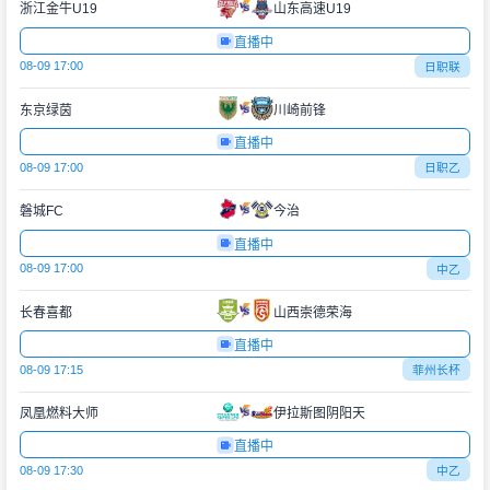
浙江金牛U19
山东高速U19
直播中
08-09 17:00
日职联
东京绿茵
川崎前锋
直播中
08-09 17:00
日职乙
磐城FC
今治
直播中
08-09 17:00
中乙
长春喜都
山西崇德荣海
直播中
08-09 17:15
菲州长杯
凤凰燃料大师
伊拉斯图阴阳天
直播中
08-09 17:30
中乙