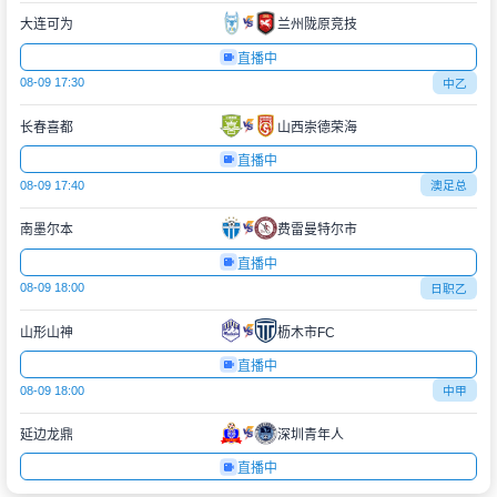
大连可为
兰州陇原竞技
直播中
08-09 17:30
中乙
长春喜都
山西崇德荣海
直播中
08-09 17:40
澳足总
南墨尔本
费雷曼特尔市
直播中
08-09 18:00
日职乙
山形山神
枥木市FC
直播中
08-09 18:00
中甲
延边龙鼎
深圳青年人
直播中