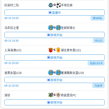
红岩村二队
半场兄弟
直播中
08-10 19:00
菲MPBL
马尼拉之星
圣胡安骑士
即将开始
08-10 19:30
中U21
上海海港U21
湖北青年星U21
即将开始
08-10 20:00
女欧U16 B
波黑女篮U16
塞浦路斯女篮U16
即将开始
08-10 20:00
乌兹甲
洛钦
奇兹里克FC
即将开始