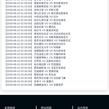
【2026-08-10 01:00:00】 莫斯科斯巴达 VS 克拉斯诺达尔
【2026-08-10 01:15:00】 克里斯蒂安松 VS 莫尔德
【2026-08-10 01:15:00】 安特卫普 VS 华斯兰德
【2026-08-10 01:30:00】 喀山红宝石 VS 奥伦堡加索维克
【2026-08-10 02:00:00】 IA阿克拉内斯 VS 托尔
【2026-08-10 02:00:00】 加尔扎拜尔星 VS 凯夫拉维克
【2026-08-10 02:00:00】 加西拉索 VS UCV莫克瓜
【2026-08-10 02:00:00】 圣洛伦索 VS 飓风队
【2026-08-10 02:00:00】 帕尔马 VS 桑普多利亚
【2026-08-10 02:00:00】 普埃布拉女足 VS 瓜达拉哈拉女足
【2026-08-10 02:00:00】 维京古尔 VS 韦斯特曼纳埃亚尔
【2026-08-10 02:15:00】 普罗夫迪夫博特夫 VS 华纳斯巴达
【2026-08-10 02:15:00】 阿古雷利 VS 哈夫纳夫约杜尔
【2026-08-10 02:30:00】 克拉约瓦大学 VS 阿格斯
【2026-08-10 02:30:00】 波德鲁姆士邦 VS 布尔萨体育
【2026-08-10 02:30:00】 贝拉迪亚士邦 VS 开塞利体育
【2026-08-10 03:00:00】 华盛顿神秘人 VS 凤凰城水银
【2026-08-10 03:00:00】 巴伊亚 VS 瓦斯科达伽马
【2026-08-10 03:00:00】 帕尔梅拉斯 VS 巴西国际
【2026-08-10 03:00:00】 累西腓航海 VS 戈亚尼亚竞技
【2026-08-10 03:30:00】 吉维森特 VS 里奥阿维
【2026-08-10 03:30:00】 摩里伦斯 VS 布拉加
【2026-08-10 03:30:00】 明尼苏达天猫 VS 达拉斯飞翼
【2026-08-10 03:30:00】 本菲卡 VS 维塞乌
【2026-08-10 03:30:00】 西雅图海湾人 VS 克雷塔罗
友情链接
网站地图
站内导航