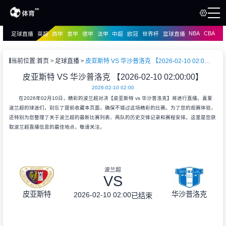
NBA
CBA
足球直播
英超
西甲
意甲
德甲
法甲
中超
欧冠
世界杯
篮球直播
页
直播
直播
当前位置:
首页
足球直播
皮亚斯特 VS 华沙普洛克 【2026-02-10 02:00:00】
皮亚斯特 VS 华沙普洛克 【2026-02-10 02:00:00】
2026-02-10 02:00
在2026年02月10日，精彩的波兰超对决【皮亚斯特 vs 华沙普洛克】将进行直播。喜爱
波兰超的球迷们，别忘了提前收藏本页面，确保不错过这场精彩的比赛。为了您的观赛体验，
还特别为您整理了关于波兰超的最新比赛列表、两队的历史交锋记录和赛程安排。这里是您获
取波兰超直播信息的最佳地点，敬请关注。
波兰超
VS
皮亚斯特
华沙普洛克
2026-02-10 02:00
已结束